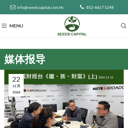
info@seedscapital.com.hk
852-6617 5248
MENU
媒体报导
22
12 月
2024