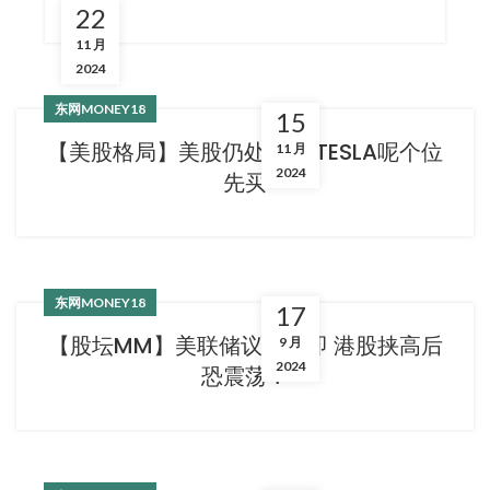
22
11 月
2024
东网MONEY18
15
【美股格局】美股仍处牛市 TESLA呢个位
11 月
2024
先买
东网MONEY18
17
【股坛MM】美联储议息在即 港股挟高后
9 月
2024
恐震荡？