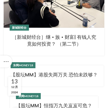
新城财经台
［新城财经台］继 • 族 • 财富| 有钱人究
竟如何投资？ （第二节）
东网MONEY18
【股坛MM】港股失两万关 恐怕未跌够？
13
12 月
2024
东网MONEY18
【股坛MM】恒指万九关岌岌可危？