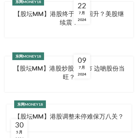
东网MONEY18
22
【股坛MM】港股终于见底回升？美股继
7 月
2024
续震？
东网MONEY18
09
【股坛MM】港股炒股唔炒市 边啲股份当
7 月
2024
旺？
东网MONEY18
【股坛MM】港股调整未停难保万八关？
30
5 月