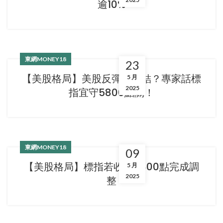
逾10%
東網MONEY18
23
【美股格局】美股反彈浪完結？專家話標
5 月
2025
指宜守5800點關！
東網MONEY18
09
【美股格局】標指若收復5800點完成調
5 月
2025
整