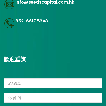
info@seedscapital.com.hk
852-6617 5248
歡迎垂詢