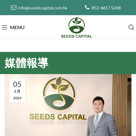
info@seedscapital.com.hk
852-6617 5248
MENU
媒體報導
05
3 月
2025