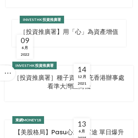
INVESTHK 投資推廣署
［投資推廣署】用「心」為資產增值
09
6 月
2022
INVESTHK 投資推廣署
14
［投資推廣署］種子資本擴充香港辦事處
12 月
2021
看準大灣區商機
東網MONEY18
13
【美股格局】Pasu心水股富途 單日爆升
6 月
2025