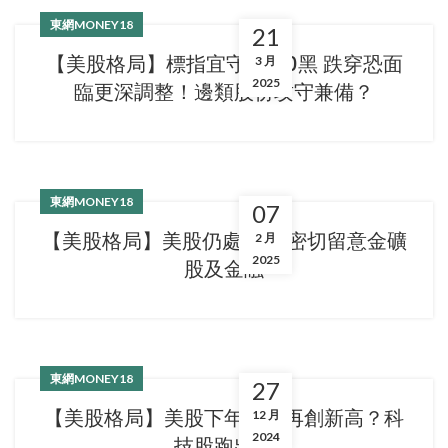
東網MONEY18
21
【美股格局】標指宜守5500黑 跌穿恐面
3 月
2025
臨更深調整！邊類股份攻守兼備？
東網MONEY18
07
【美股格局】美股仍處牛市 密切留意金礦
2 月
2025
股及金融
東網MONEY18
27
【美股格局】美股下年乘勢再創新高？科
12 月
2024
技股跑出？