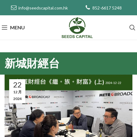
info@seedscapital.com.hk
852-6617 5248
MENU
新城財經台
22
12 月
2024