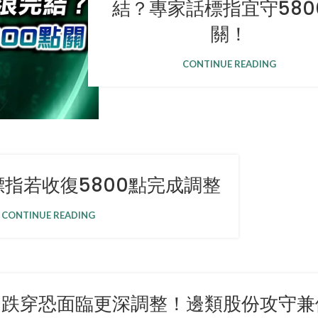
結？專家話標指宜守580
關！
CONTINUE READING
指若收復5800點完成調整
CONTINUE READING
黑 跌穿恐面臨更深調整！邊類股份攻守兼