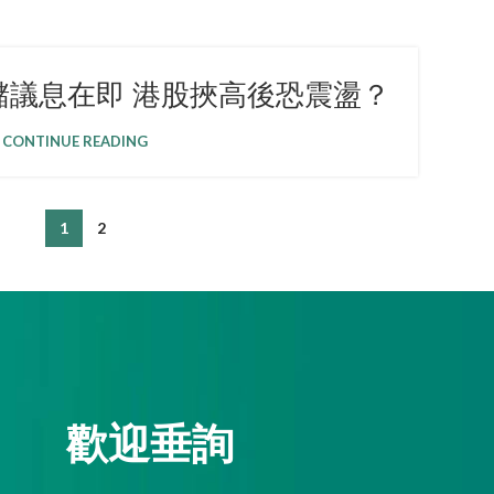
儲議息在即 港股挾高後恐震盪？
CONTINUE READING
1
2
歡迎垂詢