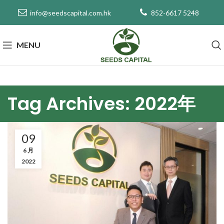
info@seedscapital.com.hk
852-6617 5248
MENU
Tag Archives: 2022年
09
6 月
2022