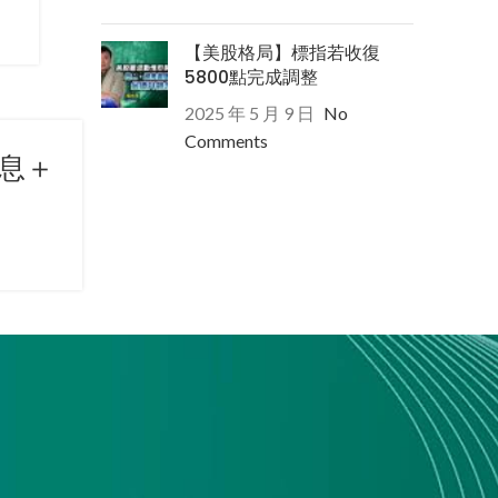
【美股格局】標指若收復
5800點完成調整
2025 年 5 月 9 日
No
Comments
息＋