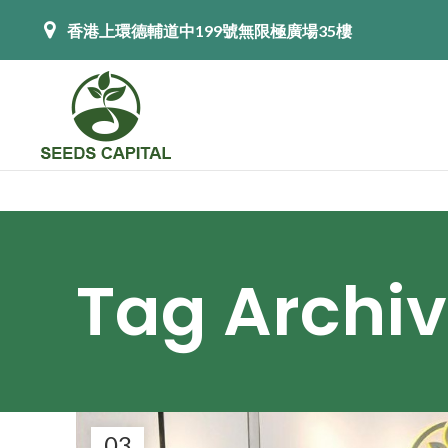
香港上環德輔道中199號無限極廣場35樓
Tag Archi
03