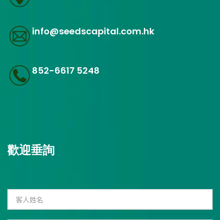
info@seedscapital.com.hk
852-6617 5248
歡迎垂詢